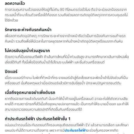
ลดความเร็ว
การควบคุมความเร็วของรถให้อยู่ที่ไม่เกิน 80 กิโลเมตรต่อชั่วโมง ถือว่าจะช่วยปกป้องรถจาก
กระแสน้ำที่จะมาโดนตัวเครื่องใต้ท้องรถ รวมถึงช่วยลดการเกิดอุบัติเหตุจากการควบคุมรถไม่
ได้อีกด้วย
รักษาระยะห่างกับรถคันหน้า
เพื่อลดการเกิดอุบัติเหตุ การรักษาระยะห่างจากข้างหน้าถือว่าเป็นการป้องกันการชนท้ายรถ
คันหน้า รวมถึงเพื่อให้มีเวลาในการหยุดรถหากคันข้างหน้าเกิดอุบัติเหตุหรือเบรกกะทันหัน
ไม่ควรขับลุยน้ำท่วมสูงมาก
ด้วยความที่เป็นรถยนต์ไฟฟ้า ถ้าเส้นทางไหนที่มีน้ำท่วมขังสูง สามารถศึกษาหาเส้นทางใหม่เพื่อ
เลี่ยงได้ทันที ทั้งนี้เพื่อป้องกันน้ำเข้าไปโดนระบบไฟฟ้า และชิ้นส่วนเครื่องยนต์
ปิดแอร์
เมื่อระบบแอร์ทำงาน ใบพัดที่ทำหน้าที่กระจายแอร์เข้าสู่ห้องโดยสารจะพัดน้ำเข้าไปยังส่วนที่เป็น
เครื่องยนต์ นั่นคือเหตุผลว่าเมื่อเปิดแอร์แล้วมีการขับขี่ลุยน้ำ มักจะพบปัญหารถยนต์ดับ
เมื่อถึงจุดหมายอย่าเพิ่งดับรถ
หากถึงปลายทางแล้วดับรถทันที นั่นจะทำให้น้ำค้างอยู่ในเครื่องยนต์ อาจจะก่อให้เกิดความเสีย
หายได้ การสตาร์ทรถทิ้งไว้เมื่อถึงจุดหมายปลายทางแล้ว เป็นการทำให้ระบายน้ำออก และทำให้
สามารถตรวจสอบความผิดปกติที่เกิดขึ้นกับเครื่องยนต์ได้
ทำประกันรถไฟฟ้า ประกันรถไฟฟ้าชั้น 1
แน่นอนว่าตอนนี้ประกันรถยนต์ก็ครอบคลุมถึงรถยนต์ไฟฟ้า EV แล้วสามารถเลือก และศึกษา
แผนประกันได้ตามความต้องการ เพราะการมี
ประกันรถไฟฟ้า
จะช่วยคุ้มครองหากเกิด