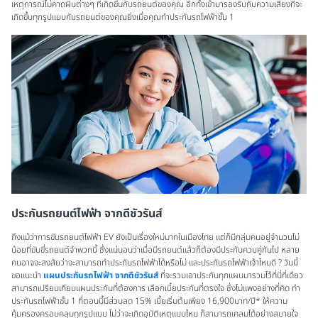
เหตุการณ์ไม่คาดฝันต่างๆ ที่เกิดขึ้นกับรถยนต์ของคุณ อีกทั้งเข้ามารองรับกับความเสี่ยงที่จะ
เกิดขึ้นทุกรูปแบบกับรถยนต์ของคุณยิ่งเมื่อคุณทำประกันรถไฟฟ้าชั้น 1
ประกันรถยนต์ไฟฟ้า จากดีชัวรันส์
ถึงแม้ว่าการขับรถยนต์ไฟฟ้า EV ยังเป็นเรื่องใหม่มากในเมืองไทย แต่ก็มีกลุ่มคนอยู่จำนวนไม่
น้อยที่ขับขี่รถยนต์จำพวกนี้ ซึ่งแน่นอนว่าเมื่อมีรถยนต์แล้วก็ต้องมีประกันควบคู่กันไป หลาย
คนอาจจะสงสัยว่าจะสามารถทำประกันรถไฟฟ้าได้หรือไม่ และประกันรถไฟฟ้าเจ้าไหนดี ? วันนี้
ขอแนะนำ
แผนประกันรถไฟฟ้า จากดีชัวรันส์
ที่จะรวมเอาประกันทุกแผนมารวมไว้ที่นี่ที่เดียว
สามารถเปรียบเทียบแผนประกันที่ต้องการ เลือกเบี้ยประกันที่ตรงใจ ซึ่งไม่แพงอย่างที่คิด ทำ
ประกันรถไฟฟ้าชั้น 1 ที่ตอนนี้มีส่วนลด 15% เบี้ยเริ่มต้นเพียง 16,900บาท/ปี* ให้ความ
คุ้มครองครอบคลุมทุกรูปแบบ ไม่ว่าจะเกิดอุบัติเหตุแบบไหน ก็สามารถเคลมได้อย่างสบายใจ