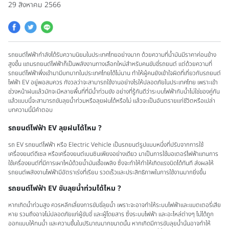
29 สิงหาคม 2566
รถยนต์ไฟฟ้ากำลังได้รับความนิยมในประเทศไทยอย่างมาก ด้วยความที่น้ำมันมีราคาค่อนข้าง
สูงขึ้น แถมรถยนต์ไฟฟ้าก็เป็นพลังงานทางเลือกใหม่สำหรับคนขับขี่รถยนต์ แต่ด้วยความที่
รถยนต์ไฟฟ้าพึ่งเข้ามามีบทบาทในประเทศไทยได้ไม่นาน ทำให้ผู้คนยังเข้าใจผิดที่เกี่ยวกับรถยนต์
ไฟฟ้า EV อยู่พอสมควร กังวลว่าจะสามารถใช้งานอย่างไรให้ปลอดภัยในประเทศไทย เพราะเข้า
ช่วงหน้าฝนแล้วมักจะมีหลายพื้นที่ที่มีน้ำท่วมขัง อย่างที่รู้กันดีว่าระบบไฟฟ้ากับน้ำไม่ใช่ของคู่กัน
แล้วแบบนี้จะสามารถขับลุยน้ำท่วมหรือลุยฝนได้หรือไม่ แล้วจะเป็นอันตรายแก่ชีวิตหรือเปล่า
บทความนี้มีคำตอบ
รถยนต์ไฟฟ้า EV ลุยฝนได้ไหม ?
รถ EV รถยนต์ไฟฟ้า หรือ Electric Vehicle เป็นรถยนต์รูปแบบหนึ่งที่ปรับจากการใช้
เครื่องยนต์ดีเซล หรือเครื่องยนต์เบนซินเพียงอย่างเดียว มาเป็นการใช้มอเตอร์ไฟฟ้าแทนการ
ใช้เครื่องยนต์ที่มีการเผาไหม้ด้วยน้ำมันเชื้อเพลิง ซึ่งจะทำให้ทำให้เกิดแรงบิดได้ทันที ส่งผลให้
รถยนต์พลังงานไฟฟ้ามีอัตราเร่งที่เรียบ รวดเร็วและประสิทธิภาพในการใช้งานมากยิ่งขึ้น
รถยนต์ไฟฟ้า EV ขับลุยน้ำท่วมได้ไหม ?
หากเกิดน้ำท่วมสูง ควรหลีกเลี่ยงการขับขี่ลุยน้ำ เพราะจะอาจทำให้ระบบไฟฟ้าและแบตเตอรี่เสีย
หาย รวมถึงอาจไม่ปลอดภัยแก่ผู้ขับขี่ และผู้โดยสาร ซึ่งระบบไฟฟ้า และอะไหล่ต่างๆ ไม่ได้ถูก
ออกแบบให้ทนน้ำ และความชื้นในปริมาณมากขนาดนั้น หากเกิดมีการขับลุยน้ำนั่นอาจทำให้